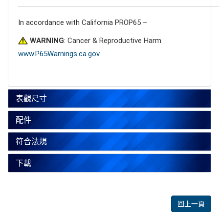
In accordance with California PROP65 –
WARNING
: Cancer & Reproductive Harm
www.P65Warnings.ca.gov
表觀尺寸
配件
符合法規
下載
回上一頁