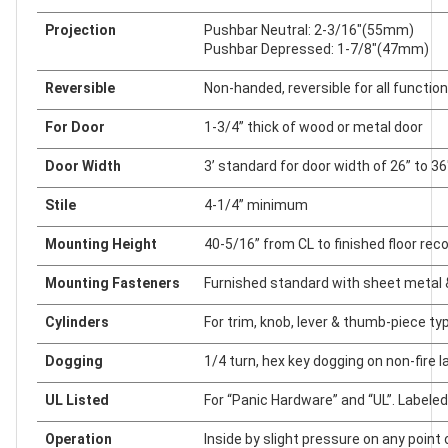
Projection
Pushbar Neutral: 2-3/16"(55mm)
Pushbar Depressed: 1-7/8"(47mm)
Reversible
Non-handed, reversible for all functio
For Door
1-3/4” thick of wood or metal door
Door Width
3’ standard for door width of 26” to 36
Stile
4-1/4” minimum
Mounting Height
40-5/16” from CL to finished floor r
Mounting Fasteners
Furnished standard with sheet metal
Cylinders
For trim, knob, lever & thumb-piece ty
Dogging
1/4 turn, hex key dogging on non-fire 
UL Listed
For “Panic Hardware” and “UL”. Labeled 
Operation
Inside by slight pressure on any point 