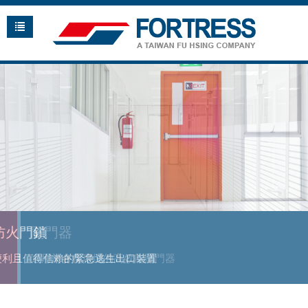
關門器
防火門鎖
地鉸鏈
適用於各種環境的高效能關門器
便利且值得信賴的緊急逃生出口裝置
適用於多種場所的全面性產品