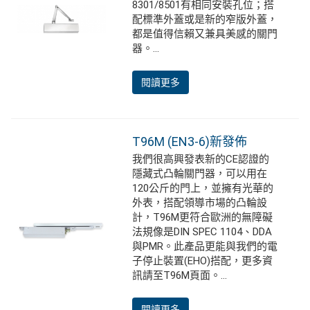
8301/8501有相同安裝孔位；搭
配標準外蓋或是新的窄版外蓋，
都是值得信賴又兼具美感的關門
器。...
閱讀更多
T96M (EN3-6)新發佈
我們很高興發表新的CE認證的
隱藏式凸輪關門器，可以用在
120公斤的門上，並擁有光華的
外表，搭配領導市場的凸輪設
計，T96M更符合歐洲的無障礙
法規像是DIN SPEC 1104、DDA
與PMR。此產品更能與我們的電
子停止裝置(EHO)搭配，更多資
訊請至T96M頁面。...
閱讀更多