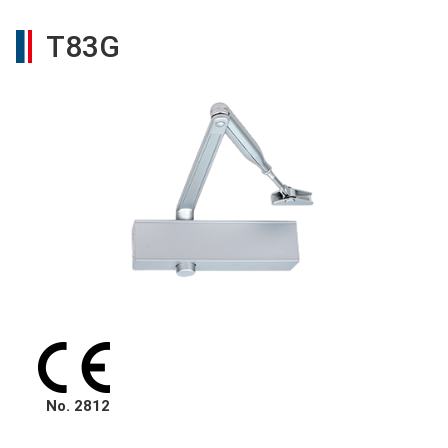
T83G
No. 2812